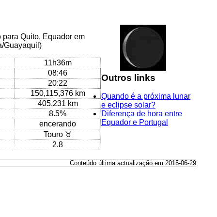
o para Quito, Equador em
ca/Guayaquil)
11h36m
08:46
Outros links
20:22
150,115,376 km
Quando é a próxima lunar
405,231 km
e eclipse solar?
8.5%
Diferença de hora entre
Equador e Portugal
encerando
Touro ♉
2.8
Conteúdo última actualização em 2015-06-29