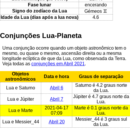
Fase lunar
encerando
Signo do zodíaco da Lua
Gémeos ♊
Idade da Lua (dias após a lua nova)
4.6
Conjunções Lua-Planeta
Uma conjunção ocorre quando um objeto astronômico tem o
mesmo, ou quase o mesmo, ascensão direita ou a mesma
longitude eclíptica de que da Lua, como observada da Terra.
Veja todas as
conjunções em Abril 2021
.
Objetos
Data e hora
Graus de separação
astronômicos
Saturno é 4.2 graus norte
Lua e Saturno
Abril 6
da Lua.
Júpiter é 4.7 graus norte da
Lua e Júpiter
Abril 7
Lua.
2021-04-17
Marte é 0.1 graus norte da
Lua e Marte
07:09
Lua.
Messier_44 é 3 graus sul
Lua e Messier_44
Abril 20
da Lua.