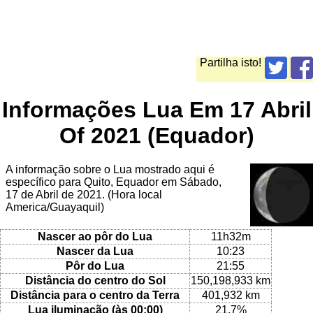
Partilha isto!
Informações Lua Em 17 Abril
Of 2021 (Equador)
A informação sobre o Lua mostrado aqui é
específico para Quito, Equador em Sábado,
17 de Abril de 2021. (Hora local
America/Guayaquil)
Nascer ao pôr do Lua
11h32m
Nascer da Lua
10:23
Pôr do Lua
21:55
Distância do centro do Sol
150,198,933 km
Distância para o centro da Terra
401,932 km
Lua iluminação (às 00:00)
21.7%