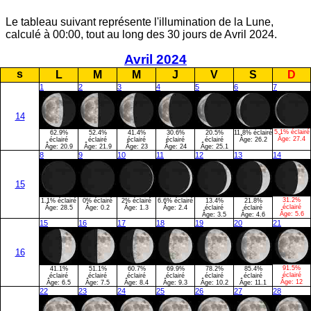
Le tableau suivant représente l'illumination de la Lune,
calculé à 00:00, tout au long des 30 jours de Avril 2024.
Avril 2024
s
L
M
M
J
V
S
D
1
2
3
4
5
6
7
14
5.1% éclairé
62.9%
52.4%
41.4%
30.6%
20.5%
11.8% éclairé
Âge:
27.4
éclairé
éclairé
éclairé
éclairé
éclairé
Âge:
26.2
Âge:
20.9
Âge:
21.9
Âge:
23
Âge:
24
Âge:
25.1
8
9
10
11
12
13
14
15
31.2%
1.1% éclairé
0% éclairé
2% éclairé
6.6% éclairé
13.4%
21.8%
éclairé
Âge:
28.5
Âge:
0.2
Âge:
1.3
Âge:
2.4
éclairé
éclairé
Âge:
5.6
Âge:
3.5
Âge:
4.6
15
16
17
18
19
20
21
16
91.5%
41.1%
51.1%
60.7%
69.9%
78.2%
85.4%
éclairé
éclairé
éclairé
éclairé
éclairé
éclairé
éclairé
Âge:
12
Âge:
6.5
Âge:
7.5
Âge:
8.4
Âge:
9.3
Âge:
10.2
Âge:
11.1
22
23
24
25
26
27
28