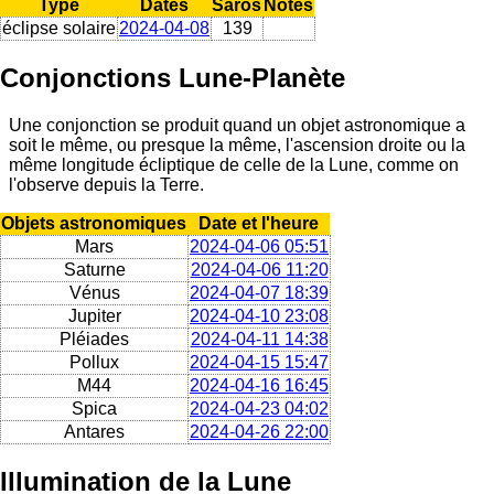
Type
Dates
Saros
Notes
éclipse solaire
2024-04-08
139
Conjonctions Lune-Planète
Une conjonction se produit quand un objet astronomique a
soit le même, ou presque la même, l'ascension droite ou la
même longitude écliptique de celle de la Lune, comme on
l'observe depuis la Terre.
Objets astronomiques
Date et l'heure
Mars
2024-04-06 05:51
Saturne
2024-04-06 11:20
Vénus
2024-04-07 18:39
Jupiter
2024-04-10 23:08
Pléiades
2024-04-11 14:38
Pollux
2024-04-15 15:47
M44
2024-04-16 16:45
Spica
2024-04-23 04:02
Antares
2024-04-26 22:00
Illumination de la Lune