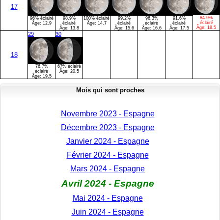
17
84.9%
96% éclairé
98.9%
100% éclairé
99.2%
96.3%
91.6%
éclairé
Âge:
12.9
éclairé
Âge:
14.7
éclairé
éclairé
éclairé
Âge:
18.5
Âge:
13.8
Âge:
15.6
Âge:
16.6
Âge:
17.5
29
30
18
76.7%
67% éclairé
éclairé
Âge:
20.5
Âge:
19.5
Mois qui sont proches
Novembre 2023 - Espagne
Décembre 2023 - Espagne
Janvier 2024 - Espagne
Février 2024 - Espagne
Mars 2024 - Espagne
Avril 2024 - Espagne
Mai 2024 - Espagne
Juin 2024 - Espagne