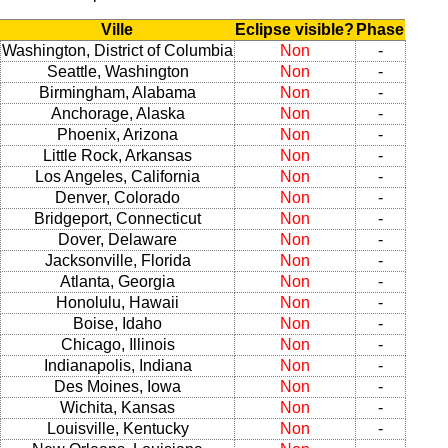
Ville
Eclipse visible?
Phase
Washington, District of Columbia
Non
-
Seattle, Washington
Non
-
Birmingham, Alabama
Non
-
Anchorage, Alaska
Non
-
Phoenix, Arizona
Non
-
Little Rock, Arkansas
Non
-
Los Angeles, California
Non
-
Denver, Colorado
Non
-
Bridgeport, Connecticut
Non
-
Dover, Delaware
Non
-
Jacksonville, Florida
Non
-
Atlanta, Georgia
Non
-
Honolulu, Hawaii
Non
-
Boise, Idaho
Non
-
Chicago, Illinois
Non
-
Indianapolis, Indiana
Non
-
Des Moines, Iowa
Non
-
Wichita, Kansas
Non
-
Louisville, Kentucky
Non
-