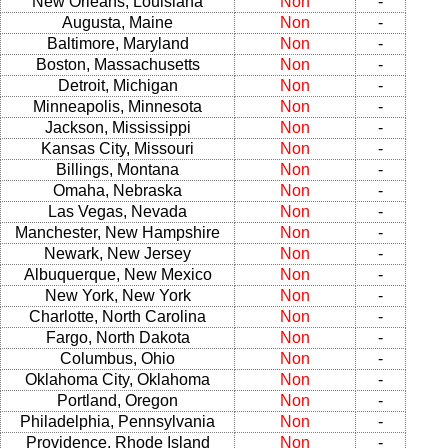
New Orleans, Louisiana
Non
-
Augusta, Maine
Non
-
Baltimore, Maryland
Non
-
Boston, Massachusetts
Non
-
Detroit, Michigan
Non
-
Minneapolis, Minnesota
Non
-
Jackson, Mississippi
Non
-
Kansas City, Missouri
Non
-
Billings, Montana
Non
-
Omaha, Nebraska
Non
-
Las Vegas, Nevada
Non
-
Manchester, New Hampshire
Non
-
Newark, New Jersey
Non
-
Albuquerque, New Mexico
Non
-
New York, New York
Non
-
Charlotte, North Carolina
Non
-
Fargo, North Dakota
Non
-
Columbus, Ohio
Non
-
Oklahoma City, Oklahoma
Non
-
Portland, Oregon
Non
-
Philadelphia, Pennsylvania
Non
-
Providence, Rhode Island
Non
-