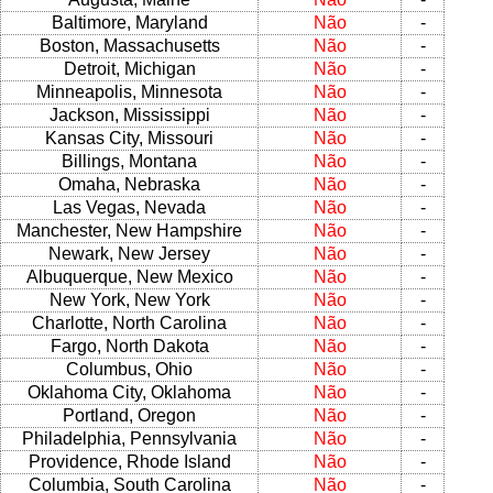
Baltimore, Maryland
Não
-
Boston, Massachusetts
Não
-
Detroit, Michigan
Não
-
Minneapolis, Minnesota
Não
-
Jackson, Mississippi
Não
-
Kansas City, Missouri
Não
-
Billings, Montana
Não
-
Omaha, Nebraska
Não
-
Las Vegas, Nevada
Não
-
Manchester, New Hampshire
Não
-
Newark, New Jersey
Não
-
Albuquerque, New Mexico
Não
-
New York, New York
Não
-
Charlotte, North Carolina
Não
-
Fargo, North Dakota
Não
-
Columbus, Ohio
Não
-
Oklahoma City, Oklahoma
Não
-
Portland, Oregon
Não
-
Philadelphia, Pennsylvania
Não
-
Providence, Rhode Island
Não
-
Columbia, South Carolina
Não
-