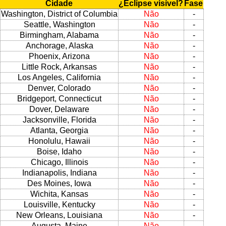
Cidade
¿Eclipse visível?
Fase
Washington, District of Columbia
Não
-
Seattle, Washington
Não
-
Birmingham, Alabama
Não
-
Anchorage, Alaska
Não
-
Phoenix, Arizona
Não
-
Little Rock, Arkansas
Não
-
Los Angeles, California
Não
-
Denver, Colorado
Não
-
Bridgeport, Connecticut
Não
-
Dover, Delaware
Não
-
Jacksonville, Florida
Não
-
Atlanta, Georgia
Não
-
Honolulu, Hawaii
Não
-
Boise, Idaho
Não
-
Chicago, Illinois
Não
-
Indianapolis, Indiana
Não
-
Des Moines, Iowa
Não
-
Wichita, Kansas
Não
-
Louisville, Kentucky
Não
-
New Orleans, Louisiana
Não
-
Augusta, Maine
Não
-