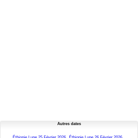
Autres dates
Éthiopie Lune 25 Février 2026
Éthiopie Lune 26 Février 2026