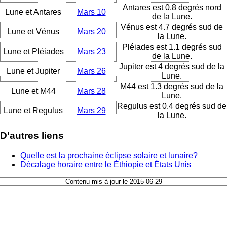
Antares est 0.8 degrés nord
Lune et Antares
Mars 10
de la Lune.
Vénus est 4.7 degrés sud de
Lune et Vénus
Mars 20
la Lune.
Pléiades est 1.1 degrés sud
Lune et Pléiades
Mars 23
de la Lune.
Jupiter est 4 degrés sud de la
Lune et Jupiter
Mars 26
Lune.
M44 est 1.3 degrés sud de la
Lune et M44
Mars 28
Lune.
Regulus est 0.4 degrés sud de
Lune et Regulus
Mars 29
la Lune.
D'autres liens
Quelle est la prochaine éclipse solaire et lunaire?
Décalage horaire entre le Éthiopie et États Unis
Contenu mis à jour le 2015-06-29