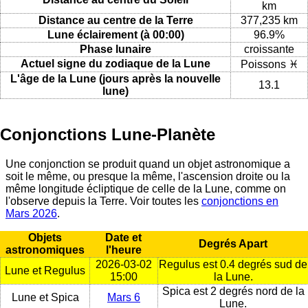
km
Distance au centre de la Terre
377,235 km
Lune éclairement (à 00:00)
96.9%
Phase lunaire
croissante
Actuel signe du zodiaque de la Lune
Poissons ♓
L'âge de la Lune (jours après la nouvelle
13.1
lune)
Conjonctions Lune-Planète
Une conjonction se produit quand un objet astronomique a
soit le même, ou presque la même, l'ascension droite ou la
même longitude écliptique de celle de la Lune, comme on
l'observe depuis la Terre. Voir toutes les
conjonctions en
Mars 2026
.
Objets
Date et
Degrés Apart
astronomiques
l'heure
2026-03-02
Regulus est 0.4 degrés sud de
Lune et Regulus
15:00
la Lune.
Spica est 2 degrés nord de la
Lune et Spica
Mars 6
Lune.