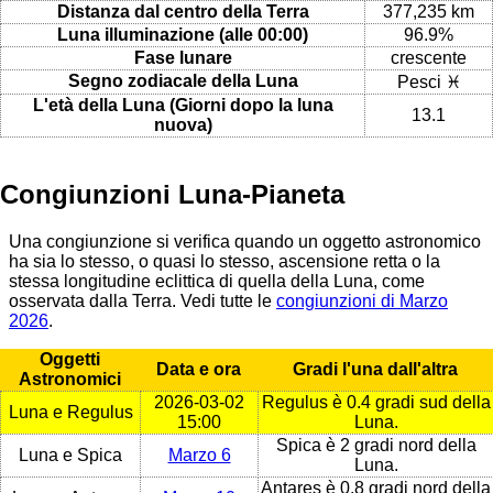
Distanza dal centro della Terra
377,235 km
Luna illuminazione (alle 00:00)
96.9%
Fase lunare
crescente
Segno zodiacale della Luna
Pesci ♓
L'età della Luna (Giorni dopo la luna
13.1
nuova)
Congiunzioni Luna-Pianeta
Una congiunzione si verifica quando un oggetto astronomico
ha sia lo stesso, o quasi lo stesso, ascensione retta o la
stessa longitudine eclittica di quella della Luna, come
osservata dalla Terra. Vedi tutte le
congiunzioni di Marzo
2026
.
Oggetti
Data e ora
Gradi l'una dall'altra
Astronomici
2026-03-02
Regulus è 0.4 gradi sud della
Luna e Regulus
15:00
Luna.
Spica è 2 gradi nord della
Luna e Spica
Marzo 6
Luna.
Antares è 0.8 gradi nord della