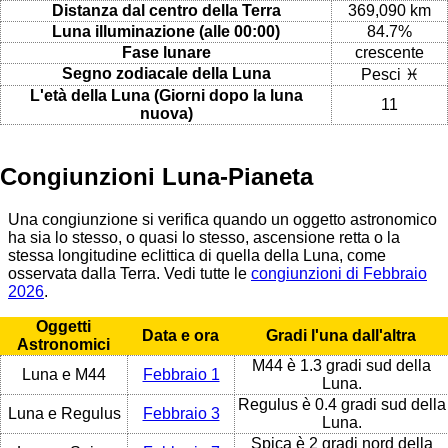
Distanza dal centro della Terra
369,090 km
Luna illuminazione (alle 00:00)
84.7%
Fase lunare
crescente
Segno zodiacale della Luna
Pesci ♓
L'età della Luna (Giorni dopo la luna
11
nuova)
Congiunzioni Luna-Pianeta
Una congiunzione si verifica quando un oggetto astronomico
ha sia lo stesso, o quasi lo stesso, ascensione retta o la
stessa longitudine eclittica di quella della Luna, come
osservata dalla Terra. Vedi tutte le
congiunzioni di Febbraio
2026
.
Oggetti
Data e ora
Gradi l'una dall'altra
Astronomici
M44 è 1.3 gradi sud della
Luna e M44
Febbraio 1
Luna.
Regulus è 0.4 gradi sud della
Luna e Regulus
Febbraio 3
Luna.
Spica è 2 gradi nord della