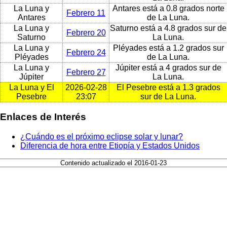
La Luna y
Antares está a 0.8 grados norte
Febrero 11
Antares
de La Luna.
La Luna y
Saturno está a 4.8 grados sur de
Febrero 20
Saturno
La Luna.
La Luna y
Pléyades está a 1.2 grados sur
Febrero 24
Pléyades
de La Luna.
La Luna y
Júpiter está a 4 grados sur de
Febrero 27
Júpiter
La Luna.
La Luna y El
2026-02-28
El Pesebre está a 1.3 grados
Pesebre
23:07
sur de La Luna.
Enlaces de Interés
¿Cuándo es el próximo eclipse solar y lunar?
Diferencia de hora entre Etiopía y Estados Unidos
Contenido actualizado el 2016-01-23