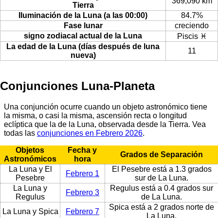
369,090 km
Tierra
Iluminación de la Luna (a las 00:00)
84.7%
Fase lunar
creciendo
signo zodiacal actual de la Luna
Piscis ♓
La edad de la Luna (días después de luna
11
nueva)
Conjunciones Luna-Planeta
Una conjunción ocurre cuando un objeto astronómico tiene
la misma, o casi la misma, ascensión recta o longitud
eclíptica que la de la Luna, observada desde la Tierra. Vea
todas las
conjunciones en Febrero 2026
.
Objetos
Fecha y
Grados de Separación
Astronómicos
hora
La Luna y El
El Pesebre está a 1.3 grados
Febrero 1
Pesebre
sur de La Luna.
La Luna y
Regulus está a 0.4 grados sur
Febrero 3
Regulus
de La Luna.
Spica está a 2 grados norte de
La Luna y Spica
Febrero 7
La Luna.