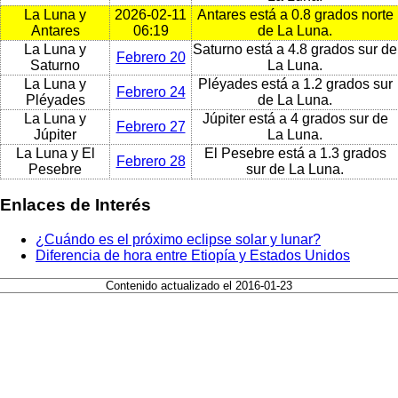
La Luna y
2026-02-11
Antares está a 0.8 grados norte
Antares
06:19
de La Luna.
La Luna y
Saturno está a 4.8 grados sur de
Febrero 20
Saturno
La Luna.
La Luna y
Pléyades está a 1.2 grados sur
Febrero 24
Pléyades
de La Luna.
La Luna y
Júpiter está a 4 grados sur de
Febrero 27
Júpiter
La Luna.
La Luna y El
El Pesebre está a 1.3 grados
Febrero 28
Pesebre
sur de La Luna.
Enlaces de Interés
¿Cuándo es el próximo eclipse solar y lunar?
Diferencia de hora entre Etiopía y Estados Unidos
Contenido actualizado el 2016-01-23