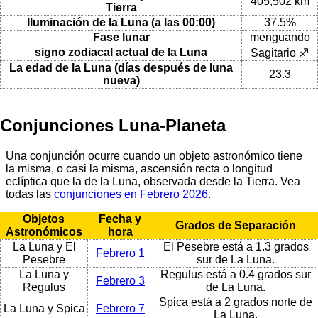
405,502 km
Tierra
Iluminación de la Luna (a las 00:00)
37.5%
Fase lunar
menguando
signo zodiacal actual de la Luna
Sagitario ♐
La edad de la Luna (días después de luna
23.3
nueva)
Conjunciones Luna-Planeta
Una conjunción ocurre cuando un objeto astronómico tiene
la misma, o casi la misma, ascensión recta o longitud
eclíptica que la de la Luna, observada desde la Tierra. Vea
todas las
conjunciones en Febrero 2026
.
Objetos
Fecha y
Grados de Separación
Astronómicos
hora
La Luna y El
El Pesebre está a 1.3 grados
Febrero 1
Pesebre
sur de La Luna.
La Luna y
Regulus está a 0.4 grados sur
Febrero 3
Regulus
de La Luna.
Spica está a 2 grados norte de
La Luna y Spica
Febrero 7
La Luna.