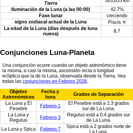
363,635 km
Tierra
Iluminación de la Luna (a las 00:00)
42.7%
Fase lunar
creciendo
signo zodiacal actual de la Luna
Piscis ♓
La edad de la Luna (días después de luna
6.7
nueva)
Conjunciones Luna-Planeta
Una conjunción ocurre cuando un objeto astronómico tiene
la misma, o casi la misma, ascensión recta o longitud
eclíptica que la de la Luna, observada desde la Tierra. Vea
todas las
conjunciones en Febrero 2026
.
Objetos
Fecha y
Grados de Separación
Astronómicos
hora
La Luna y El
El Pesebre está a 1.3 grados
Febrero 1
Pesebre
sur de La Luna.
La Luna y
Regulus está a 0.4 grados sur
Febrero 3
Regulus
de La Luna.
Spica está a 2 grados norte de
La Luna y Spica
Febrero 7
La Luna.