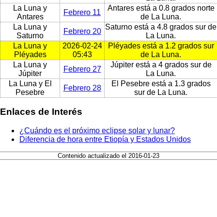
La Luna y
Antares está a 0.8 grados norte
Febrero 11
Antares
de La Luna.
La Luna y
Saturno está a 4.8 grados sur de
Febrero 20
Saturno
La Luna.
La Luna y
2026-02-24
Pléyades está a 1.2 grados sur
Pléyades
05:43
de La Luna.
La Luna y
Júpiter está a 4 grados sur de
Febrero 27
Júpiter
La Luna.
La Luna y El
El Pesebre está a 1.3 grados
Febrero 28
Pesebre
sur de La Luna.
Enlaces de Interés
¿Cuándo es el próximo eclipse solar y lunar?
Diferencia de hora entre Etiopía y Estados Unidos
Contenido actualizado el 2016-01-23