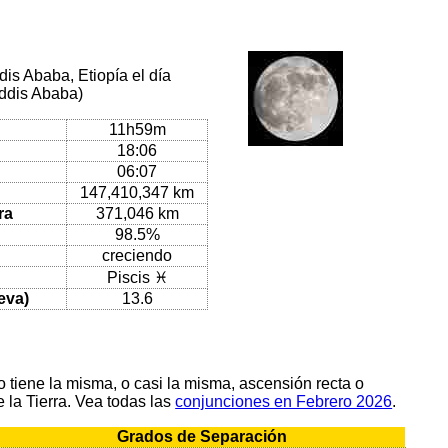
is Ababa, Etiopía el día
Addis Ababa)
11h59m
18:06
06:07
147,410,347 km
ra
371,046 km
98.5%
creciendo
Piscis ♓
eva)
13.6
tiene la misma, o casi la misma, ascensión recta o
 la Tierra. Vea todas las
conjunciones en Febrero 2026
.
Grados de Separación