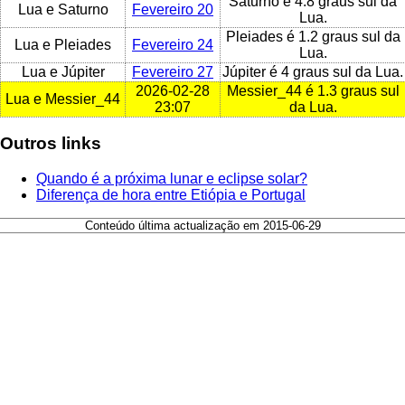
Saturno é 4.8 graus sul da
Lua e Saturno
Fevereiro 20
Lua.
Pleiades é 1.2 graus sul da
Lua e Pleiades
Fevereiro 24
Lua.
Lua e Júpiter
Fevereiro 27
Júpiter é 4 graus sul da Lua.
2026-02-28
Messier_44 é 1.3 graus sul
Lua e Messier_44
23:07
da Lua.
Outros links
Quando é a próxima lunar e eclipse solar?
Diferença de hora entre Etiópia e Portugal
Conteúdo última actualização em 2015-06-29