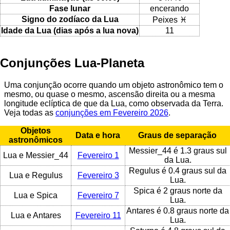
Fase lunar
encerando
Signo do zodíaco da Lua
Peixes ♓
Idade da Lua (dias após a lua nova)
11
Conjunções Lua-Planeta
Uma conjunção ocorre quando um objeto astronômico tem o
mesmo, ou quase o mesmo, ascensão direita ou a mesma
longitude eclíptica de que da Lua, como observada da Terra.
Veja todas as
conjunções em Fevereiro 2026
.
Objetos
Data e hora
Graus de separação
astronômicos
Messier_44 é 1.3 graus sul
Lua e Messier_44
Fevereiro 1
da Lua.
Regulus é 0.4 graus sul da
Lua e Regulus
Fevereiro 3
Lua.
Spica é 2 graus norte da
Lua e Spica
Fevereiro 7
Lua.
Antares é 0.8 graus norte da
Lua e Antares
Fevereiro 11
Lua.