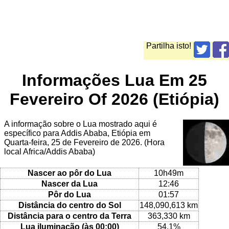
Partilha isto!
Informações Lua Em 25
Fevereiro Of 2026 (Etiópia)
A informação sobre o Lua mostrado aqui é
específico para Addis Ababa, Etiópia em
Quarta-feira, 25 de Fevereiro de 2026. (Hora
local Africa/Addis Ababa)
Nascer ao pôr do Lua
10h49m
Nascer da Lua
12:46
Pôr do Lua
01:57
Distância do centro do Sol
148,090,613 km
Distância para o centro da Terra
363,330 km
Lua iluminação (às 00:00)
54.1%