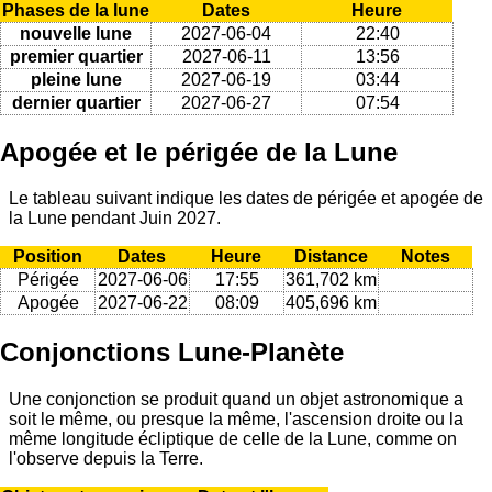
Phases de la lune
Dates
Heure
nouvelle lune
2027-06-04
22:40
premier quartier
2027-06-11
13:56
pleine lune
2027-06-19
03:44
dernier quartier
2027-06-27
07:54
Apogée et le périgée de la Lune
Le tableau suivant indique les dates de périgée et apogée de
la Lune pendant Juin 2027.
Position
Dates
Heure
Distance
Notes
Périgée
2027-06-06
17:55
361,702 km
Apogée
2027-06-22
08:09
405,696 km
Conjonctions Lune-Planète
Une conjonction se produit quand un objet astronomique a
soit le même, ou presque la même, l'ascension droite ou la
même longitude écliptique de celle de la Lune, comme on
l'observe depuis la Terre.