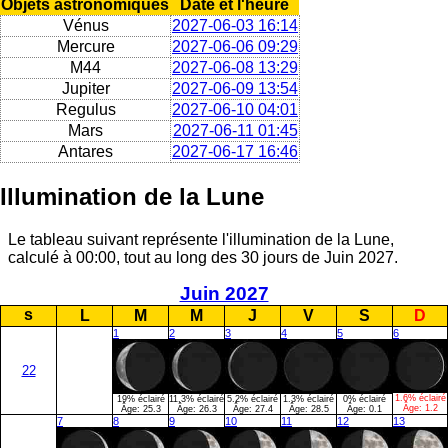
Objets astronomiques
Date et l'heure
Vénus
2027-06-03 16:14
Mercure
2027-06-06 09:29
M44
2027-06-08 13:29
Jupiter
2027-06-09 13:54
Regulus
2027-06-10 04:01
Mars
2027-06-11 01:45
Antares
2027-06-17 16:46
Illumination de la Lune
Le tableau suivant représente l'illumination de la Lune,
calculé à 00:00, tout au long des 30 jours de Juin 2027.
Juin 2027
s
L
M
M
J
V
S
D
1
2
3
4
5
6
22
1.6% éclairé
19% éclairé
11.3% éclairé
5.2% éclairé
1.3% éclairé
0% éclairé
Âge:
1.2
Âge:
25.3
Âge:
26.3
Âge:
27.4
Âge:
28.5
Âge:
0.1
7
8
9
10
11
12
13