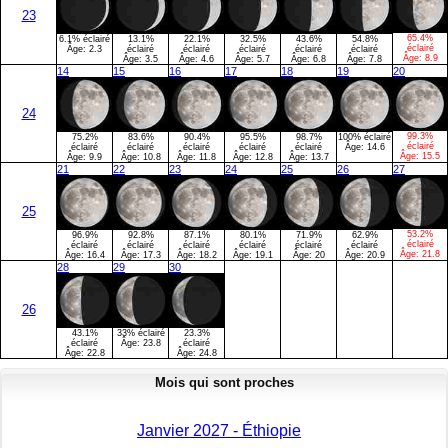
23
65.4%
6.1% éclairé
13.1%
22.1%
32.5%
43.6%
54.8%
éclairé
Âge:
2.3
éclairé
éclairé
éclairé
éclairé
éclairé
Âge:
8.9
Âge:
3.5
Âge:
4.6
Âge:
5.7
Âge:
6.8
Âge:
7.8
14
15
16
17
18
19
20
24
99.3%
75.2%
83.6%
90.4%
95.5%
98.7%
100% éclairé
éclairé
éclairé
éclairé
éclairé
éclairé
éclairé
Âge:
14.6
Âge:
15.5
Âge:
9.9
Âge:
10.8
Âge:
11.8
Âge:
12.8
Âge:
13.7
21
22
23
24
25
26
27
25
53.2%
96.9%
92.8%
87.1%
80.1%
71.9%
62.9%
éclairé
éclairé
éclairé
éclairé
éclairé
éclairé
éclairé
Âge:
21.8
Âge:
16.4
Âge:
17.3
Âge:
18.2
Âge:
19.1
Âge:
20
Âge:
20.9
28
29
30
26
43.1%
33% éclairé
23.3%
éclairé
Âge:
23.8
éclairé
Âge:
22.8
Âge:
24.8
Mois qui sont proches
Janvier 2027 - Éthiopie