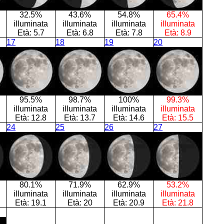
32.5%
43.6%
54.8%
65.4%
illuminata
illuminata
illuminata
illuminata
Età:
5.7
Età:
6.8
Età:
7.8
Età:
8.9
17
18
19
20
95.5%
98.7%
100%
99.3%
illuminata
illuminata
illuminata
illuminata
Età:
12.8
Età:
13.7
Età:
14.6
Età:
15.5
24
25
26
27
80.1%
71.9%
62.9%
53.2%
illuminata
illuminata
illuminata
illuminata
Età:
19.1
Età:
20
Età:
20.9
Età:
21.8