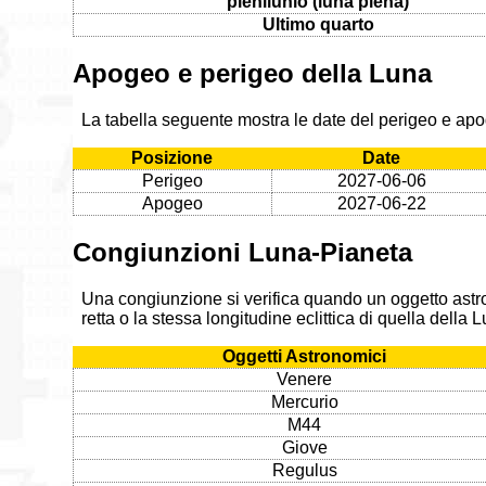
plenilunio (luna piena)
Ultimo quarto
Apogeo e perigeo della Luna
La tabella seguente mostra le date del perigeo e ap
Posizione
Date
Perigeo
2027-06-06
Apogeo
2027-06-22
Congiunzioni Luna-Pianeta
Una congiunzione si verifica quando un oggetto astr
retta o la stessa longitudine eclittica di quella della
Oggetti Astronomici
Venere
Mercurio
M44
Giove
Regulus