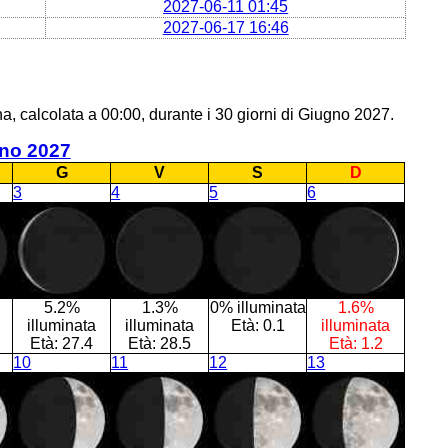
2027-06-11 01:45
2027-06-17 16:46
a, calcolata a 00:00, durante i 30 giorni di Giugno 2027.
no 2027
G
V
S
D
3
4
5
6
5.2%
1.3%
0% illuminata
1.6%
illuminata
illuminata
Età:
0.1
illuminata
Età:
27.4
Età:
28.5
Età:
1.2
10
11
12
13