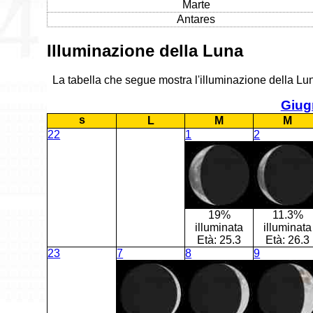
Marte
Antares
Illuminazione della Luna
La tabella che segue mostra l'illuminazione della Lun
Giug
s
L
M
M
22
1
2
19%
11.3%
illuminata
illuminata
Età:
25.3
Età:
26.3
23
7
8
9