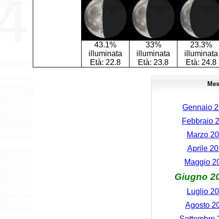
43.1%
33%
23.3%
illuminata
illuminata
illuminata
Età:
22.8
Età:
23.8
Età:
24.8
Mes
Gennaio 20
Febbraio 2
Marzo 202
Aprile 20
Maggio 20
Giugno 20
Luglio 20
Agosto 20
Settembre 2