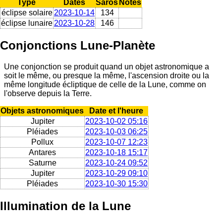
Type
Dates
Saros
Notes
éclipse solaire
2023-10-14
134
éclipse lunaire
2023-10-28
146
Conjonctions Lune-Planète
Une conjonction se produit quand un objet astronomique a
soit le même, ou presque la même, l'ascension droite ou la
même longitude écliptique de celle de la Lune, comme on
l'observe depuis la Terre.
Objets astronomiques
Date et l'heure
Jupiter
2023-10-02 05:16
Pléiades
2023-10-03 06:25
Pollux
2023-10-07 12:23
Antares
2023-10-18 15:17
Saturne
2023-10-24 09:52
Jupiter
2023-10-29 09:10
Pléiades
2023-10-30 15:30
Illumination de la Lune