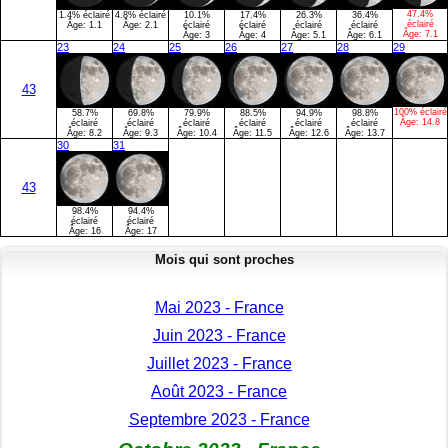
47.4%
1.4% éclairé
4.8% éclairé
10.1%
17.4%
26.3%
36.4%
éclairé
Âge:
1.1
Âge:
2.1
éclairé
éclairé
éclairé
éclairé
Âge:
7.1
Âge:
3
Âge:
4
Âge:
5.1
Âge:
6.1
23
24
25
26
27
28
29
43
100% éclairé
58.7%
69.8%
79.9%
88.5%
94.9%
98.8%
Âge:
14.8
éclairé
éclairé
éclairé
éclairé
éclairé
éclairé
Âge:
8.2
Âge:
9.3
Âge:
10.4
Âge:
11.5
Âge:
12.6
Âge:
13.7
30
31
43
98.4%
94.4%
éclairé
éclairé
Âge:
16
Âge:
17
Mois qui sont proches
Mai 2023 - France
Juin 2023 - France
Juillet 2023 - France
Août 2023 - France
Septembre 2023 - France