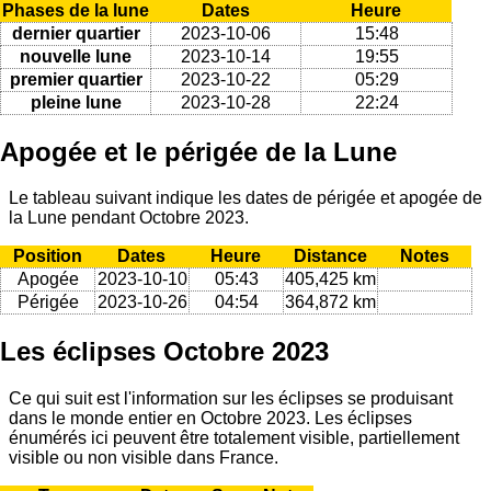
Phases de la lune
Dates
Heure
dernier quartier
2023-10-06
15:48
nouvelle lune
2023-10-14
19:55
premier quartier
2023-10-22
05:29
pleine lune
2023-10-28
22:24
Apogée et le périgée de la Lune
Le tableau suivant indique les dates de périgée et apogée de
la Lune pendant Octobre 2023.
Position
Dates
Heure
Distance
Notes
Apogée
2023-10-10
05:43
405,425 km
Périgée
2023-10-26
04:54
364,872 km
Les éclipses Octobre 2023
Ce qui suit est l'information sur les éclipses se produisant
dans le monde entier en Octobre 2023. Les éclipses
énumérés ici peuvent être totalement visible, partiellement
visible ou non visible dans France.