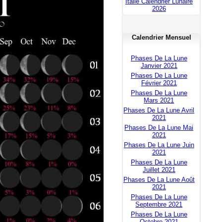
Italie Calendrier Lunaire
2026
Calendrier Mensuel
Phases De La Lune
Janvier 2021
Phases De La Lune
Février 2021
Phases De La Lune
Mars 2021
Phases De La Lune Avril
2021
Phases De La Lune Mai
2021
Phases De La Lune Juin
2021
Phases De La Lune
Juillet 2021
Phases De La Lune Août
2021
Phases De La Lune
Septembre 2021
Phases De La Lune
Octobre 2021