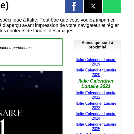
e)
spécifique à Italie. Peut-être que vous voulez imprimer.
té d'aperçu avant impression de votre navigateur et régler
 les couleurs de fond et des images.
Année qui sont à
proximité
mations pertinentes:
Italie Calendrier Lunaire
2019
Italie Calendrier Lunaire
2020
Italie Calendrier
Lunaire 2021
Italie Calendrier Lunaire
2022
Italie Calendrier Lunaire
2023
Italie Calendrier Lunaire
2024
Italie Calendrier Lunaire
2025