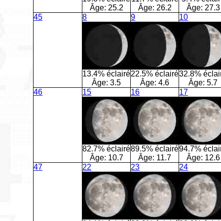
Âge:
25.2
Âge:
26.2
Âge:
27.3
45
8
9
10
13.4% éclairé
22.5% éclairé
32.8% éclai
Âge:
3.5
Âge:
4.6
Âge:
5.7
46
15
16
17
82.7% éclairé
89.5% éclairé
94.7% éclai
Âge:
10.7
Âge:
11.7
Âge:
12.6
47
22
23
24