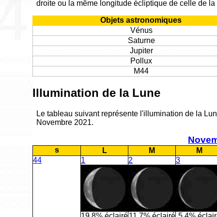
droite ou la même longitude écliptique de celle de l
Objets astronomiques
Vénus
Saturne
Jupiter
Pollux
M44
Illumination de la Lune
Le tableau suivant représente l'illumination de la Lun
Novembre 2021.
Novem
s
L
M
M
44
1
2
3
19.8% éclairé
11.7% éclairé
5.4% éclai