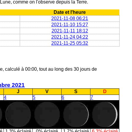
a Lune, comme on l'observe depuis la Terre.
Date et l'heure
2021-11-08 06:21
2021-11-10 15:27
2021-11-11 18:12
2021-11-24 04:22
2021-11-25 05:32
e, calculé à 00:00, tout au long des 30 jours de
bre 2021
J
V
S
D
4
5
6
7
ré
1.3% éclairé
0% éclairé
1.7% éclairé
6.3% éclairé