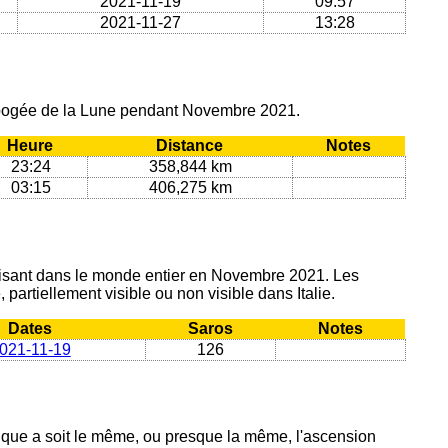
2021-11-19
09:57
2021-11-27
13:28
 apogée de la Lune pendant Novembre 2021.
Heure
Distance
Notes
23:24
358,844 km
03:15
406,275 km
oduisant dans le monde entier en Novembre 2021. Les
 partiellement visible ou non visible dans Italie.
Dates
Saros
Notes
021-11-19
126
ique a soit le même, ou presque la même, l'ascension