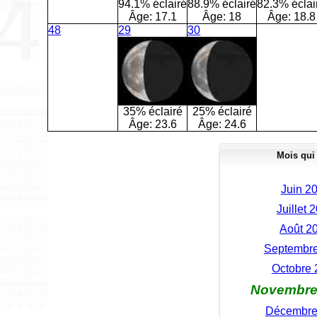
94.1% éclairé
88.9% éclairé
82.3% éclai
Âge:
17.1
Âge:
18
Âge:
18.8
48
29
30
35% éclairé
25% éclairé
Âge:
23.6
Âge:
24.6
Mois qui
Juin 20
Juillet 2
Août 20
Septembre 
Octobre 2
Novembre 2
Décembre 2