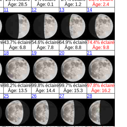
Âge:
28.5
Âge:
0.1
Âge:
1.2
Âge:
2.4
11
12
13
14
ré
43.7% éclairé
54.6% éclairé
64.9% éclairé
74.4% éclairé
Âge:
6.8
Âge:
7.8
Âge:
8.8
Âge:
9.8
18
19
20
21
ré
98.2% éclairé
99.8% éclairé
99.7% éclairé
97.8% éclairé
Âge:
13.5
Âge:
14.4
Âge:
15.3
Âge:
16.2
25
26
27
28