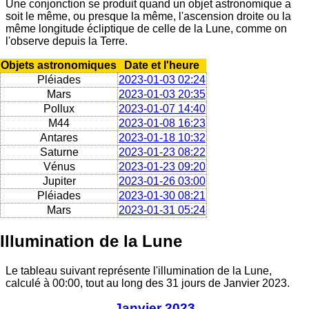
Une conjonction se produit quand un objet astronomique a
soit le même, ou presque la même, l'ascension droite ou la
même longitude écliptique de celle de la Lune, comme on
l'observe depuis la Terre.
Objets astronomiques
Date et l'heure
Pléiades
2023-01-03 02:24
Mars
2023-01-03 20:35
Pollux
2023-01-07 14:40
M44
2023-01-08 16:23
Antares
2023-01-18 10:32
Saturne
2023-01-23 08:22
Vénus
2023-01-23 09:20
Jupiter
2023-01-26 03:00
Pléiades
2023-01-30 08:21
Mars
2023-01-31 05:24
Illumination de la Lune
Le tableau suivant représente l'illumination de la Lune,
calculé à 00:00, tout au long des 31 jours de Janvier 2023.
Janvier 2023