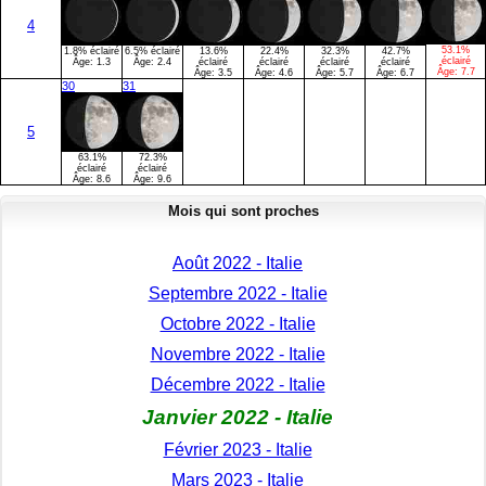
4
53.1%
1.8% éclairé
6.5% éclairé
13.6%
22.4%
32.3%
42.7%
éclairé
Âge:
1.3
Âge:
2.4
éclairé
éclairé
éclairé
éclairé
Âge:
7.7
Âge:
3.5
Âge:
4.6
Âge:
5.7
Âge:
6.7
30
31
5
63.1%
72.3%
éclairé
éclairé
Âge:
8.6
Âge:
9.6
Mois qui sont proches
Août 2022 - Italie
Septembre 2022 - Italie
Octobre 2022 - Italie
Novembre 2022 - Italie
Décembre 2022 - Italie
Janvier 2022 - Italie
Février 2023 - Italie
Mars 2023 - Italie