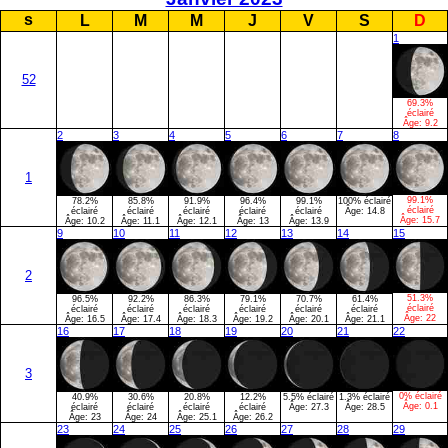
s
L
M
M
J
V
S
D
1
52
69.3%
éclairé
Âge:
9.2
2
3
4
5
6
7
8
1
99.1%
78.2%
85.8%
91.9%
96.4%
99.1%
100% éclairé
éclairé
éclairé
éclairé
éclairé
éclairé
éclairé
Âge:
14.8
Âge:
15.7
Âge:
10.2
Âge:
11.1
Âge:
12.1
Âge:
13
Âge:
13.9
9
10
11
12
13
14
15
2
51.3%
96.5%
92.2%
86.3%
79.1%
70.7%
61.4%
éclairé
éclairé
éclairé
éclairé
éclairé
éclairé
éclairé
Âge:
22
Âge:
16.5
Âge:
17.4
Âge:
18.3
Âge:
19.2
Âge:
20.1
Âge:
21.1
16
17
18
19
20
21
22
3
0% éclairé
40.9%
30.6%
20.8%
12.2%
5.5% éclairé
1.3% éclairé
Âge:
0.1
éclairé
éclairé
éclairé
éclairé
Âge:
27.3
Âge:
28.5
Âge:
23
Âge:
24
Âge:
25.1
Âge:
26.2
23
24
25
26
27
28
29