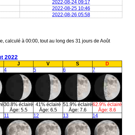
2022-08-24 09:17
2022-08-25 10:46
2022-08-26 05:58
e, calculé à 00:00, tout au long des 31 jours de Août
t 2022
J
V
S
D
4
5
6
7
ré
30.8% éclairé
41% éclairé
51.9% éclairé
62.9% éclairé
Âge:
5.5
Âge:
6.5
Âge:
7.6
Âge:
8.6
11
12
13
14