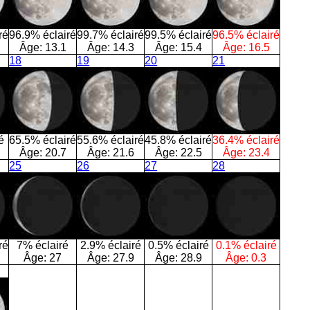
ré
96.9% éclairé
99.7% éclairé
99.5% éclairé
96.5% éclairé
Âge:
13.1
Âge:
14.3
Âge:
15.4
Âge:
16.5
18
19
20
21
é
65.5% éclairé
55.6% éclairé
45.8% éclairé
36.4% éclairé
Âge:
20.7
Âge:
21.6
Âge:
22.5
Âge:
23.4
25
26
27
28
ré
7% éclairé
2.9% éclairé
0.5% éclairé
0.1% éclairé
Âge:
27
Âge:
27.9
Âge:
28.9
Âge:
0.3