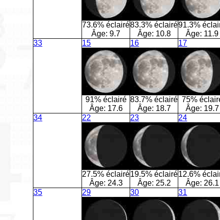
73.6% éclairé
83.3% éclairé
91.3% éclai
Âge:
9.7
Âge:
10.8
Âge:
11.9
33
15
16
17
91% éclairé
83.7% éclairé
75% éclair
Âge:
17.6
Âge:
18.7
Âge:
19.7
34
22
23
24
27.5% éclairé
19.5% éclairé
12.6% éclai
Âge:
24.3
Âge:
25.2
Âge:
26.1
35
29
30
31