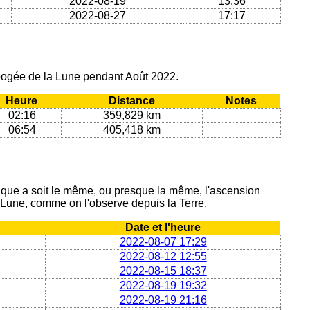
2022-08-19
13:36
2022-08-27
17:17
apogée de la Lune pendant Août 2022.
Heure
Distance
Notes
02:16
359,829 km
06:54
405,418 km
ique a soit le même, ou presque la même, l'ascension
a Lune, comme on l'observe depuis la Terre.
Date et l'heure
2022-08-07 17:29
2022-08-12 12:55
2022-08-15 18:37
2022-08-19 19:32
2022-08-19 21:16