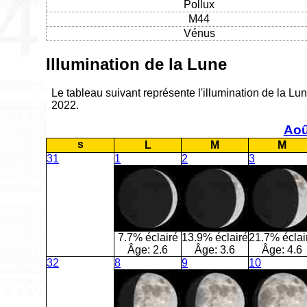
Pollux
M44
Vénus
Illumination de la Lune
Le tableau suivant représente l'illumination de la Lun
2022.
Aoû
s
L
M
M
31
1
2
3
7.7% éclairé
13.9% éclairé
21.7% éclai
Âge:
2.6
Âge:
3.6
Âge:
4.6
32
8
9
10