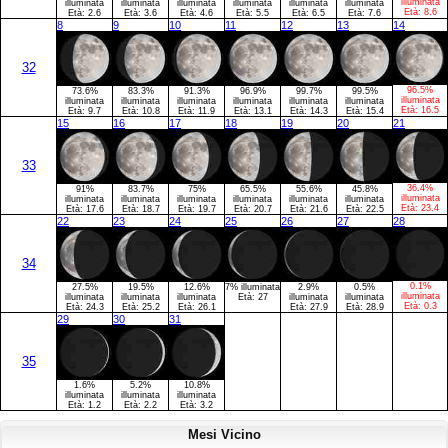
illuminata
illuminata
illuminata
illuminata
illuminata
illuminata
illuminata
Età:
8.6
Età:
2.6
Età:
3.6
Età:
4.6
Età:
5.5
Età:
6.5
Età:
7.6
8
9
10
11
12
13
14
32
96.5%
73.6%
83.3%
91.3%
96.9%
99.7%
99.5%
illuminata
illuminata
illuminata
illuminata
illuminata
illuminata
illuminata
Età:
16.5
Età:
9.7
Età:
10.8
Età:
11.9
Età:
13.1
Età:
14.3
Età:
15.4
15
16
17
18
19
20
21
33
36.4%
91%
83.7%
75%
65.5%
55.6%
45.8%
illuminata
illuminata
illuminata
illuminata
illuminata
illuminata
illuminata
Età:
23.4
Età:
17.6
Età:
18.7
Età:
19.7
Età:
20.7
Età:
21.6
Età:
22.5
22
23
24
25
26
27
28
34
0.1%
27.5%
19.5%
12.6%
7% illuminata
2.9%
0.5%
illuminata
illuminata
illuminata
illuminata
Età:
27
illuminata
illuminata
Età:
0.3
Età:
24.3
Età:
25.2
Età:
26.1
Età:
27.9
Età:
28.9
29
30
31
35
1.6%
5.2%
10.8%
illuminata
illuminata
illuminata
Età:
1.2
Età:
2.2
Età:
3.2
Mesi Vicino