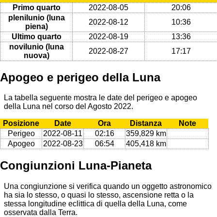
Primo quarto
2022-08-05
20:06
plenilunio (luna
2022-08-12
10:36
piena)
Ultimo quarto
2022-08-19
13:36
novilunio (luna
2022-08-27
17:17
nuova)
Apogeo e perigeo della Luna
La tabella seguente mostra le date del perigeo e apogeo
della Luna nel corso del Agosto 2022.
Posizione
Date
Ora
Distanza
Note
Perigeo
2022-08-11
02:16
359,829 km
Apogeo
2022-08-23
06:54
405,418 km
Congiunzioni Luna-Pianeta
Una congiunzione si verifica quando un oggetto astronomico
ha sia lo stesso, o quasi lo stesso, ascensione retta o la
stessa longitudine eclittica di quella della Luna, come
osservata dalla Terra.