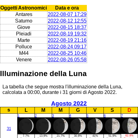
Oggetti Astronomici
Data e ora
Antares
2022-08-07 17:29
Saturno
2022-08-12 12:55
Giove
2022-08-15 18:37
Pleiadi
2022-08-19 19:32
Marte
2022-08-19 21:16
Polluce
2022-08-24 09:17
M44
2022-08-25 10:46
Venere
2022-08-26 05:58
Illuminazione della Luna
La tabella che segue mostra l'illuminazione della Luna,
calcolata a 00:00, durante i 31 giorni di Agosto 2022.
Agosto 2022
s
L
M
M
G
V
S
D
1
2
3
4
5
6
7
31
62.9%
7.7%
13.9%
21.7%
30.8%
41%
51.9%