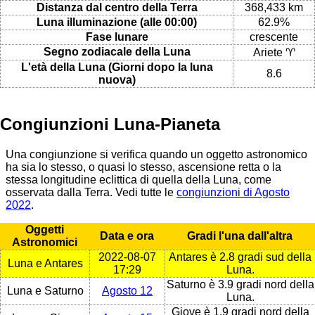
Distanza dal centro della Terra
368,433 km
Luna illuminazione (alle 00:00)
62.9%
Fase lunare
crescente
Segno zodiacale della Luna
Ariete ♈
L'età della Luna (Giorni dopo la luna
8.6
nuova)
Congiunzioni Luna-Pianeta
Una congiunzione si verifica quando un oggetto astronomico
ha sia lo stesso, o quasi lo stesso, ascensione retta o la
stessa longitudine eclittica di quella della Luna, come
osservata dalla Terra. Vedi tutte le
congiunzioni di Agosto
2022
.
Oggetti
Data e ora
Gradi l'una dall'altra
Astronomici
2022-08-07
Antares è 2.8 gradi sud della
Luna e Antares
17:29
Luna.
Saturno è 3.9 gradi nord della
Luna e Saturno
Agosto 12
Luna.
Giove è 1.9 gradi nord della