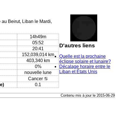
 au Beirut, Liban le Mardi,
14h49m
05:52
D'autres liens
20:41
152,039,014 km
Quelle est la prochaine
403,340 km
éclipse solaire et lunaire?
0%
Décalage horaire entre le
Liban et États Unis
nouvelle lune
Cancer ♋
e)
0.1
Contenu mis à jour le 2015-06-29