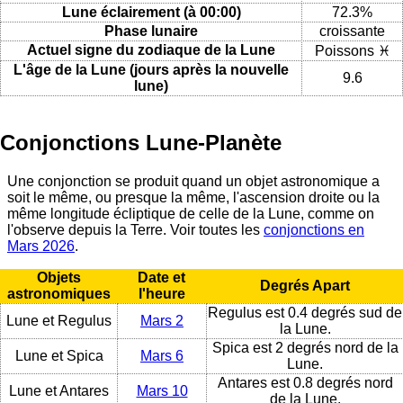
Lune éclairement (à 00:00)
72.3%
Phase lunaire
croissante
Actuel signe du zodiaque de la Lune
Poissons ♓
L'âge de la Lune (jours après la nouvelle
9.6
lune)
Conjonctions Lune-Planète
Une conjonction se produit quand un objet astronomique a
soit le même, ou presque la même, l'ascension droite ou la
même longitude écliptique de celle de la Lune, comme on
l'observe depuis la Terre. Voir toutes les
conjonctions en
Mars 2026
.
Objets
Date et
Degrés Apart
astronomiques
l'heure
Regulus est 0.4 degrés sud de
Lune et Regulus
Mars 2
la Lune.
Spica est 2 degrés nord de la
Lune et Spica
Mars 6
Lune.
Antares est 0.8 degrés nord
Lune et Antares
Mars 10
de la Lune.