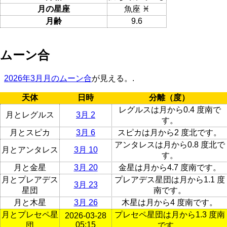
月の星座
魚座 ♓
月齢
9.6
ムーン合
2026年3月月のムーン合
が見える。.
天体
日時
分離（度）
レグルスは月から0.4 度南で
月とレグルス
3月 2
す。
月とスピカ
3月 6
スピカは月から2 度北です。
アンタレスは月から0.8 度北で
月とアンタレス
3月 10
す。
月と金星
3月 20
金星は月から4.7 度南です。
月とプレアデス
プレアデス星団は月から1.1 度
3月 23
星団
南です。
月と木星
3月 26
木星は月から4 度南です。
月とプレセペ星
プレセペ星団は月から1.3 度南
2026-03-28
05:15
団
です。