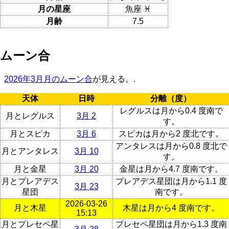
月の星座
魚座 ♓
月齢
7.5
ムーン合
2026年3月月のムーン合
が見える。.
天体
日時
分離（度）
レグルスは月から0.4 度南で
月とレグルス
3月 2
す。
月とスピカ
3月 6
スピカは月から2 度北です。
アンタレスは月から0.8 度北で
月とアンタレス
3月 10
す。
月と金星
3月 20
金星は月から4.7 度南です。
月とプレアデス
プレアデス星団は月から1.1 度
3月 23
星団
南です。
2026-03-26
月と木星
木星は月から4 度南です。
15:13
月とプレセペ星
プレセペ星団は月から1.3 度南