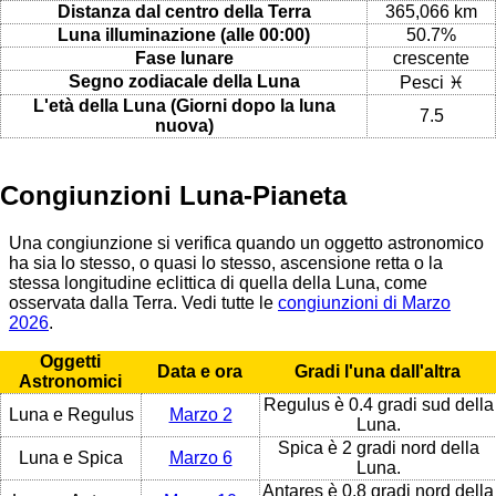
Distanza dal centro della Terra
365,066 km
Luna illuminazione (alle 00:00)
50.7%
Fase lunare
crescente
Segno zodiacale della Luna
Pesci ♓
L'età della Luna (Giorni dopo la luna
7.5
nuova)
Congiunzioni Luna-Pianeta
Una congiunzione si verifica quando un oggetto astronomico
ha sia lo stesso, o quasi lo stesso, ascensione retta o la
stessa longitudine eclittica di quella della Luna, come
osservata dalla Terra. Vedi tutte le
congiunzioni di Marzo
2026
.
Oggetti
Data e ora
Gradi l'una dall'altra
Astronomici
Regulus è 0.4 gradi sud della
Luna e Regulus
Marzo 2
Luna.
Spica è 2 gradi nord della
Luna e Spica
Marzo 6
Luna.
Antares è 0.8 gradi nord della