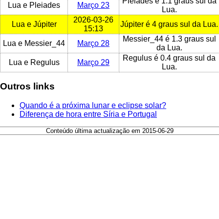
Pleiades é 1.1 graus sul da
Lua e Pleiades
Março 23
Lua.
2026-03-26
Lua e Júpiter
Júpiter é 4 graus sul da Lua.
15:13
Messier_44 é 1.3 graus sul
Lua e Messier_44
Março 28
da Lua.
Regulus é 0.4 graus sul da
Lua e Regulus
Março 29
Lua.
Outros links
Quando é a próxima lunar e eclipse solar?
Diferença de hora entre Síria e Portugal
Conteúdo última actualização em 2015-06-29