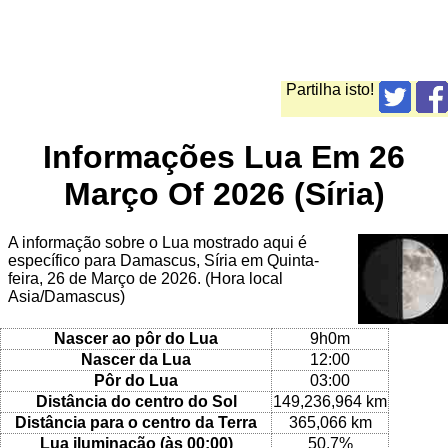
Partilha isto!
Informações Lua Em 26
Março Of 2026 (Síria)
A informação sobre o Lua mostrado aqui é
específico para Damascus, Síria em Quinta-
feira, 26 de Março de 2026. (Hora local
Asia/Damascus)
Nascer ao pôr do Lua
9h0m
Nascer da Lua
12:00
Pôr do Lua
03:00
Distância do centro do Sol
149,236,964 km
Distância para o centro da Terra
365,066 km
Lua iluminação (às 00:00)
50.7%