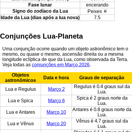
Fase lunar
encerando
Signo do zodíaco da Lua
Peixes ♓
Idade da Lua (dias após a lua nova)
7.5
Conjunções Lua-Planeta
Uma conjunção ocorre quando um objeto astronômico tem o
mesmo, ou quase o mesmo, ascensão direita ou a mesma
longitude eclíptica de que da Lua, como observada da Terra.
Veja todas as
conjunções em Março 2026
.
Objetos
Data e hora
Graus de separação
astronômicos
Regulus é 0.4 graus sul da
Lua e Regulus
Março 2
Lua.
Spica é 2 graus norte da
Lua e Spica
Março 6
Lua.
Antares é 0.8 graus norte da
Lua e Antares
Março 10
Lua.
Vênus é 4.7 graus sul da
Lua e Vênus
Março 20
Lua.