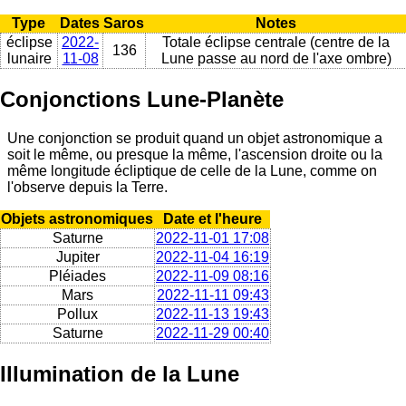
Type
Dates
Saros
Notes
éclipse
2022-
Totale éclipse centrale (centre de la
136
lunaire
11-08
Lune passe au nord de l'axe ombre)
Conjonctions Lune-Planète
Une conjonction se produit quand un objet astronomique a
soit le même, ou presque la même, l'ascension droite ou la
même longitude écliptique de celle de la Lune, comme on
l'observe depuis la Terre.
Objets astronomiques
Date et l'heure
Saturne
2022-11-01 17:08
Jupiter
2022-11-04 16:19
Pléiades
2022-11-09 08:16
Mars
2022-11-11 09:43
Pollux
2022-11-13 19:43
Saturne
2022-11-29 00:40
Illumination de la Lune