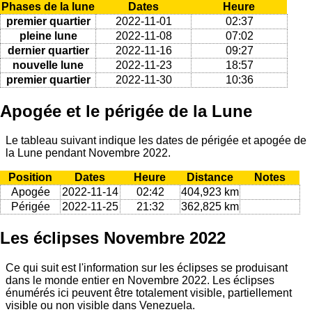
Phases de la lune
Dates
Heure
premier quartier
2022-11-01
02:37
pleine lune
2022-11-08
07:02
dernier quartier
2022-11-16
09:27
nouvelle lune
2022-11-23
18:57
premier quartier
2022-11-30
10:36
Apogée et le périgée de la Lune
Le tableau suivant indique les dates de périgée et apogée de
la Lune pendant Novembre 2022.
Position
Dates
Heure
Distance
Notes
Apogée
2022-11-14
02:42
404,923 km
Périgée
2022-11-25
21:32
362,825 km
Les éclipses Novembre 2022
Ce qui suit est l'information sur les éclipses se produisant
dans le monde entier en Novembre 2022. Les éclipses
énumérés ici peuvent être totalement visible, partiellement
visible ou non visible dans Venezuela.