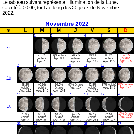
Le tableau suivant représente l'illumination de la Lune,
calculé à 00:00, tout au long des 30 jours de Novembre
2022.
Novembre 2022
s
L
M
M
J
V
S
D
1
2
3
4
5
6
44
94.3%
48.7%
60% éclairé
70.7%
80.3%
88.2%
éclairé
éclairé
Âge:
8.3
éclairé
éclairé
éclairé
Âge:
12.5
Âge:
7.3
Âge:
9.4
Âge:
10.4
Âge:
11.5
7
8
9
10
11
12
13
45
80% éclairé
98.2%
99.9%
99.5%
97% éclairé
92.8%
87% éclairé
Âge:
19.1
éclairé
éclairé
éclairé
Âge:
16.4
éclairé
Âge:
18.2
Âge:
13.5
Âge:
14.5
Âge:
15.4
Âge:
17.3
14
15
16
17
18
19
20
46
17% éclairé
71.9%
63.1%
53.7%
44.2%
34.7%
25.5%
Âge:
25.5
éclairé
éclairé
éclairé
éclairé
éclairé
éclairé
Âge:
20
Âge:
20.9
Âge:
21.8
Âge:
22.7
Âge:
23.6
Âge:
24.6
21
22
23
24
25
26
27