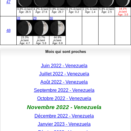
47
14.1%
9.8% éclairé
4.2% éclairé
0.9% éclairé
0.1% éclairé
2.1% éclairé
6.8% éclairé
éclairé
Âge:
26.5
Âge:
27.6
Âge:
28.7
Âge:
0.2
Âge:
1.4
Âge:
2.5
Âge:
3.6
28
29
30
48
23.3%
33.7%
44.9%
éclairé
éclairé
éclairé
Âge:
4.7
Âge:
5.8
Âge:
6.9
Mois qui sont proches
Juin 2022 - Venezuela
Juillet 2022 - Venezuela
Août 2022 - Venezuela
Septembre 2022 - Venezuela
Octobre 2022 - Venezuela
Novembre 2022 - Venezuela
Décembre 2022 - Venezuela
Janvier 2023 - Venezuela