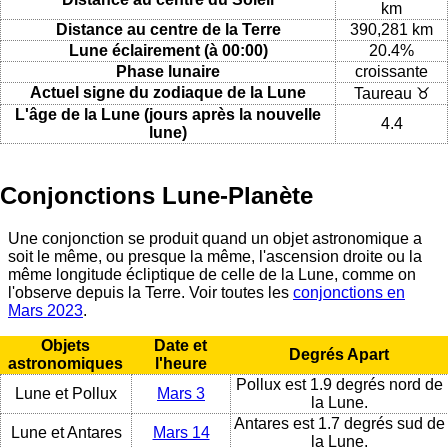
km
Distance au centre de la Terre
390,281 km
Lune éclairement (à 00:00)
20.4%
Phase lunaire
croissante
Actuel signe du zodiaque de la Lune
Taureau ♉
L'âge de la Lune (jours après la nouvelle
4.4
lune)
Conjonctions Lune-Planète
Une conjonction se produit quand un objet astronomique a
soit le même, ou presque la même, l'ascension droite ou la
même longitude écliptique de celle de la Lune, comme on
l'observe depuis la Terre. Voir toutes les
conjonctions en
Mars 2023
.
Objets
Date et
Degrés Apart
astronomiques
l'heure
Pollux est 1.9 degrés nord de
Lune et Pollux
Mars 3
la Lune.
Antares est 1.7 degrés sud de
Lune et Antares
Mars 14
la Lune.