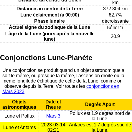
km
Distance au centre de la Terre
372,804 km
Lune éclairement (à 00:00)
62.7%
Phase lunaire
décroissante
Actuel signe du zodiaque de la Lune
Bélier ♈
L'âge de la Lune (jours après la nouvelle
20.9
lune)
Conjonctions Lune-Planète
Une conjonction se produit quand un objet astronomique a
soit le même, ou presque la même, l'ascension droite ou la
même longitude écliptique de celle de la Lune, comme on
l'observe depuis la Terre. Voir toutes les
conjonctions en
Mars 2023
.
Objets
Date et
Degrés Apart
astronomiques
l'heure
Pollux est 1.9 degrés nord de
Lune et Pollux
Mars 3
la Lune.
2023-03-14
Antares est 1.7 degrés sud de
Lune et Antares
02:21
la Lune.