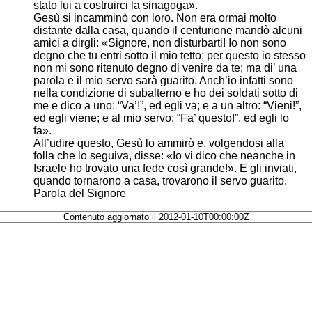
stato lui a costruirci la sinagoga».
Gesù si incamminò con loro. Non era ormai molto
distante dalla casa, quando il centurione mandò alcuni
amici a dirgli: «Signore, non disturbarti! Io non sono
degno che tu entri sotto il mio tetto; per questo io stesso
non mi sono ritenuto degno di venire da te; ma di’ una
parola e il mio servo sarà guarito. Anch’io infatti sono
nella condizione di subalterno e ho dei soldati sotto di
me e dico a uno: “Va’!”, ed egli va; e a un altro: “Vieni!”,
ed egli viene; e al mio servo: “Fa’ questo!”, ed egli lo
fa».
All’udire questo, Gesù lo ammirò e, volgendosi alla
folla che lo seguiva, disse: «Io vi dico che neanche in
Israele ho trovato una fede così grande!». E gli inviati,
quando tornarono a casa, trovarono il servo guarito.
Parola del Signore
Contenuto aggiornato il 2012-01-10T00:00:00Z