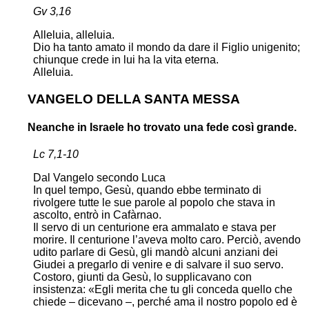
Gv 3,16
Alleluia, alleluia.
Dio ha tanto amato il mondo da dare il Figlio unigenito;
chiunque crede in lui ha la vita eterna.
Alleluia.
VANGELO DELLA SANTA MESSA
Neanche in Israele ho trovato una fede così grande.
Lc 7,1-10
Dal Vangelo secondo Luca
In quel tempo, Gesù, quando ebbe terminato di
rivolgere tutte le sue parole al popolo che stava in
ascolto, entrò in Cafàrnao.
Il servo di un centurione era ammalato e stava per
morire. Il centurione l’aveva molto caro. Perciò, avendo
udito parlare di Gesù, gli mandò alcuni anziani dei
Giudei a pregarlo di venire e di salvare il suo servo.
Costoro, giunti da Gesù, lo supplicavano con
insistenza: «Egli merita che tu gli conceda quello che
chiede – dicevano –, perché ama il nostro popolo ed è