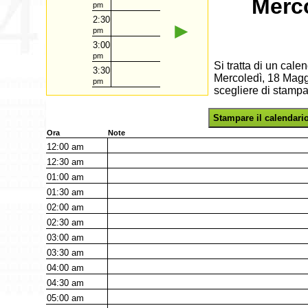
Merco
pm
2:30
►
pm
3:00
pm
Si tratta di un cal
3:30
Mercoledì, 18 Maggi
pm
scegliere di stampa
Stampare il calendari
Ora
Note
12:00
am
12:30
am
01:00
am
01:30
am
02:00
am
02:30
am
03:00
am
03:30
am
04:00
am
04:30
am
05:00
am