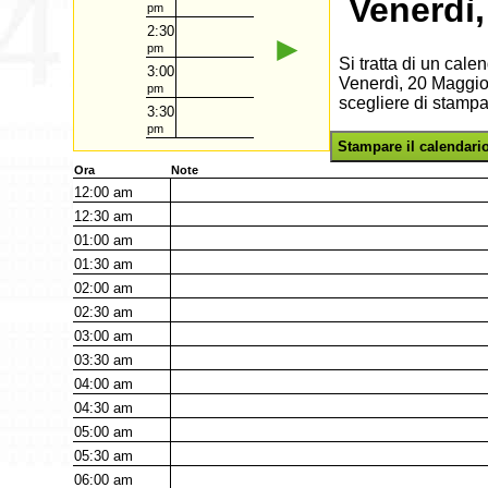
Venerdì
pm
2:30
►
pm
Si tratta di un cal
3:00
Venerdì, 20 Maggio 
pm
scegliere di stampa
3:30
pm
Stampare il calendari
Ora
Note
12:00
am
12:30
am
01:00
am
01:30
am
02:00
am
02:30
am
03:00
am
03:30
am
04:00
am
04:30
am
05:00
am
05:30
am
06:00
am