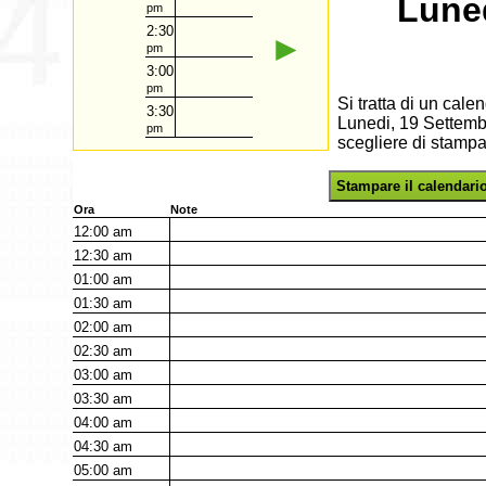
Luned
pm
2:30
►
pm
3:00
pm
Si tratta di un cal
3:30
Lunedi, 19 Settembr
pm
scegliere di stampa
Stampare il calendari
Ora
Note
12:00
am
12:30
am
01:00
am
01:30
am
02:00
am
02:30
am
03:00
am
03:30
am
04:00
am
04:30
am
05:00
am