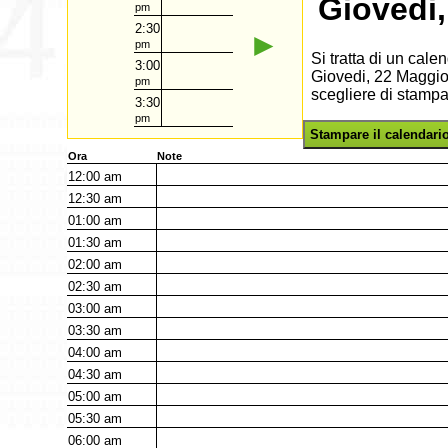
Giovedi
pm
2:30
►
pm
Si tratta di un cal
3:00
Giovedi, 22 Maggio 
pm
scegliere di stampa
3:30
pm
Stampare il calendari
Ora
Note
12:00
am
12:30
am
01:00
am
01:30
am
02:00
am
02:30
am
03:00
am
03:30
am
04:00
am
04:30
am
05:00
am
05:30
am
06:00
am