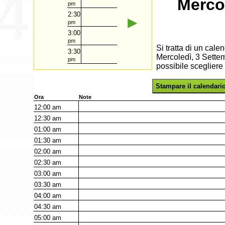
Merco
pm
2:30
►
pm
3:00
pm
Si tratta di un cal
3:30
Mercoledì, 3 Settem
pm
possibile scegliere
Stampare il calendari
Ora
Note
12:00
am
12:30
am
01:00
am
01:30
am
02:00
am
02:30
am
03:00
am
03:30
am
04:00
am
04:30
am
05:00
am