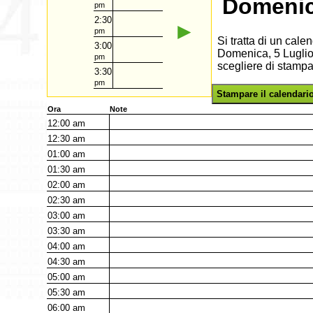
Domenic
pm
2:30
►
pm
Si tratta di un cal
3:00
Domenica, 5 Luglio 
pm
scegliere di stampa
3:30
pm
Stampare il calendari
Ora
Note
12:00
am
12:30
am
01:00
am
01:30
am
02:00
am
02:30
am
03:00
am
03:30
am
04:00
am
04:30
am
05:00
am
05:30
am
06:00
am