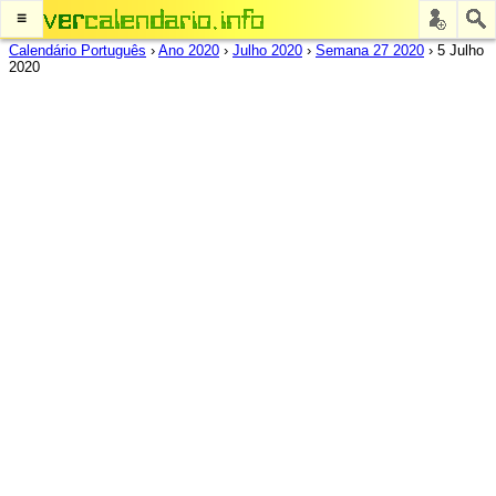
≡
Calendário Português
›
Ano 2020
›
Julho 2020
›
Semana 27 2020
›
5 Julho
2020