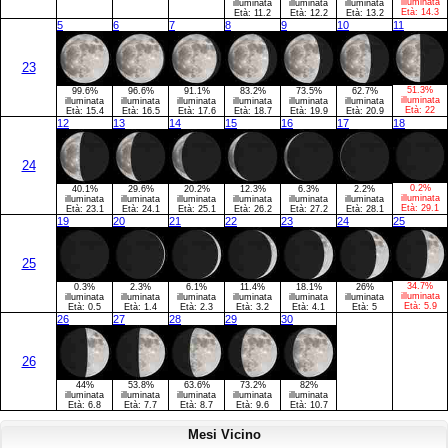
illuminata
illuminata
illuminata
illuminata
Età:
14.3
Età:
11.2
Età:
12.2
Età:
13.2
5
6
7
8
9
10
11
23
51.3%
99.6%
96.6%
91.1%
83.2%
73.5%
62.7%
illuminata
illuminata
illuminata
illuminata
illuminata
illuminata
illuminata
Età:
22
Età:
15.4
Età:
16.5
Età:
17.6
Età:
18.7
Età:
19.9
Età:
20.9
12
13
14
15
16
17
18
24
0.2%
40.1%
29.6%
20.2%
12.3%
6.3%
2.2%
illuminata
illuminata
illuminata
illuminata
illuminata
illuminata
illuminata
Età:
29.1
Età:
23.1
Età:
24.1
Età:
25.1
Età:
26.2
Età:
27.2
Età:
28.1
19
20
21
22
23
24
25
25
34.7%
0.3%
2.3%
6.1%
11.4%
18.1%
26%
illuminata
illuminata
illuminata
illuminata
illuminata
illuminata
illuminata
Età:
5.9
Età:
0.5
Età:
1.4
Età:
2.3
Età:
3.2
Età:
4.1
Età:
5
26
27
28
29
30
26
44%
53.8%
63.6%
73.2%
82%
illuminata
illuminata
illuminata
illuminata
illuminata
Età:
6.8
Età:
7.7
Età:
8.7
Età:
9.6
Età:
10.7
Mesi Vicino