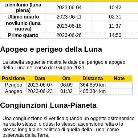
plenilunio (luna
2023-06-04
10:42
piena)
Ultimo quarto
2023-06-11
02:31
novilunio (luna
2023-06-18
11:37
nuova)
Primo quarto
2023-06-26
14:50
Apogeo e perigeo della Luna
La tabella seguente mostra le date del perigeo e apogeo
della Luna nel corso del Giugno 2023.
Posizione
Date
Ora
Distanza
Note
Perigeo
2023-06-07
06:09
364,859 km
Apogeo
2023-06-23
01:32
405,384 km
Congiunzioni Luna-Pianeta
Una congiunzione si verifica quando un oggetto astronomico
ha sia lo stesso, o quasi lo stesso, ascensione retta o la
stessa longitudine eclittica di quella della Luna, come
osservata dalla Terra.