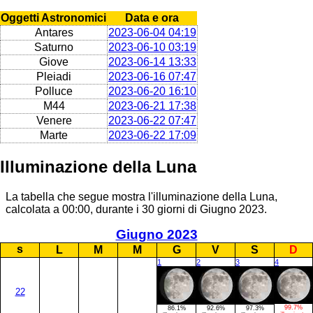
Oggetti Astronomici
Data e ora
Antares
2023-06-04 04:19
Saturno
2023-06-10 03:19
Giove
2023-06-14 13:33
Pleiadi
2023-06-16 07:47
Polluce
2023-06-20 16:10
M44
2023-06-21 17:38
Venere
2023-06-22 07:47
Marte
2023-06-22 17:09
Illuminazione della Luna
La tabella che segue mostra l'illuminazione della Luna,
calcolata a 00:00, durante i 30 giorni di Giugno 2023.
Giugno 2023
s
L
M
M
G
V
S
D
1
2
3
4
22
99.7%
86.1%
92.6%
97.3%