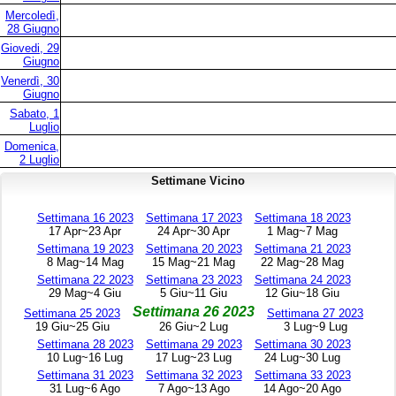
Mercoledì,
28 Giugno
Giovedi, 29
Giugno
Venerdì, 30
Giugno
Sabato, 1
Luglio
Domenica,
2 Luglio
Settimane Vicino
Settimana 16 2023
Settimana 17 2023
Settimana 18 2023
17 Apr~23 Apr
24 Apr~30 Apr
1 Mag~7 Mag
Settimana 19 2023
Settimana 20 2023
Settimana 21 2023
8 Mag~14 Mag
15 Mag~21 Mag
22 Mag~28 Mag
Settimana 22 2023
Settimana 23 2023
Settimana 24 2023
29 Mag~4 Giu
5 Giu~11 Giu
12 Giu~18 Giu
Settimana 26 2023
Settimana 25 2023
Settimana 27 2023
19 Giu~25 Giu
26 Giu~2 Lug
3 Lug~9 Lug
Settimana 28 2023
Settimana 29 2023
Settimana 30 2023
10 Lug~16 Lug
17 Lug~23 Lug
24 Lug~30 Lug
Settimana 31 2023
Settimana 32 2023
Settimana 33 2023
31 Lug~6 Ago
7 Ago~13 Ago
14 Ago~20 Ago