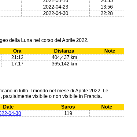
2022-04-16
20:55
2022-04-23
13:56
2022-04-30
22:28
geo della Luna nel corso del Aprile 2022.
Ora
Distanza
Note
21:12
404,437 km
17:17
365,142 km
rificano in tutto il mondo nel mese di Aprile 2022. Le
, parzialmente visibile o non visibile in Francia.
Date
Saros
Note
022-04-30
119