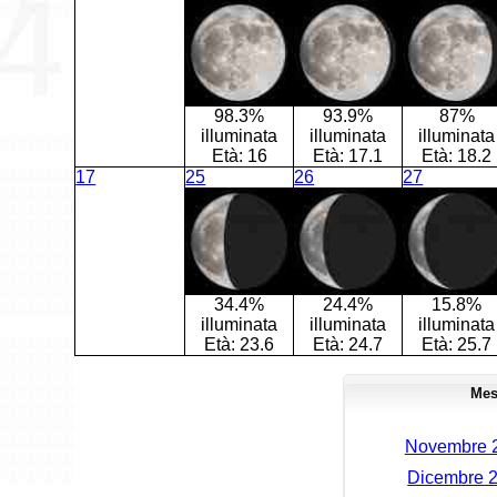
98.3%
93.9%
87%
illuminata
illuminata
illuminata
Età:
16
Età:
17.1
Età:
18.2
17
25
26
27
34.4%
24.4%
15.8%
illuminata
illuminata
illuminata
Età:
23.6
Età:
24.7
Età:
25.7
Mes
Novembre 2
Dicembre 2