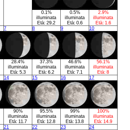
0.1%
0.5%
2.9%
illuminata
illuminata
illuminata
Età:
29.2
Età:
0.6
Età:
1.6
7
8
9
10
28.4%
37.3%
46.6%
56.1%
illuminata
illuminata
illuminata
illuminata
Età:
5.3
Età:
6.2
Età:
7.1
Età:
8
14
15
16
17
90%
95.5%
99%
100%
illuminata
illuminata
illuminata
illuminata
Età:
11.7
Età:
12.8
Età:
13.8
Età:
14.9
21
22
23
24