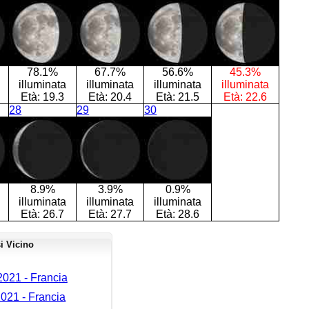
78.1%
67.7%
56.6%
45.3%
illuminata
illuminata
illuminata
illuminata
Età:
19.3
Età:
20.4
Età:
21.5
Età:
22.6
28
29
30
8.9%
3.9%
0.9%
illuminata
illuminata
illuminata
Età:
26.7
Età:
27.7
Età:
28.6
i Vicino
021 - Francia
021 - Francia