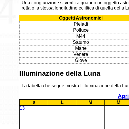
Una congiunzione si verifica quando un oggetto astr
retta o la stessa longitudine eclittica di quella della
Oggetti Astronomici
Pleiadi
Polluce
M44
Saturno
Marte
Venere
Giove
Illuminazione della Luna
La tabella che segue mostra l'illuminazione della Luna
Apri
s
L
M
M
13