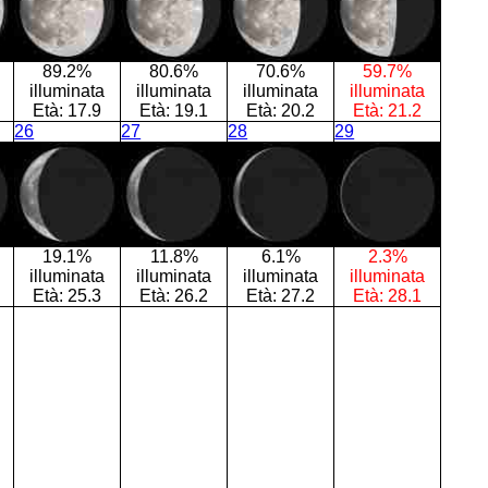
89.2%
80.6%
70.6%
59.7%
illuminata
illuminata
illuminata
illuminata
Età:
17.9
Età:
19.1
Età:
20.2
Età:
21.2
26
27
28
29
19.1%
11.8%
6.1%
2.3%
illuminata
illuminata
illuminata
illuminata
Età:
25.3
Età:
26.2
Età:
27.2
Età:
28.1