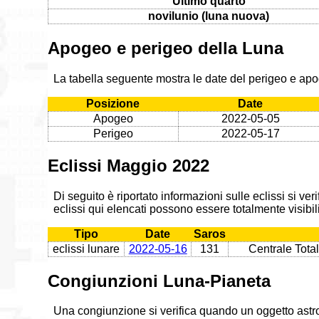
Ultimo quarto
novilunio (luna nuova)
Apogeo e perigeo della Luna
La tabella seguente mostra le date del perigeo e ap
Posizione
Date
Apogeo
2022-05-05
Perigeo
2022-05-17
Eclissi Maggio 2022
Di seguito è riportato informazioni sulle eclissi si v
eclissi qui elencati possono essere totalmente visibili
Tipo
Date
Saros
eclissi lunare
2022-05-16
131
Centrale Tota
Congiunzioni Luna-Pianeta
Una congiunzione si verifica quando un oggetto astr