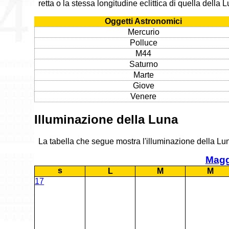
retta o la stessa longitudine eclittica di quella della
Oggetti Astronomici
Mercurio
Polluce
M44
Saturno
Marte
Giove
Venere
Illuminazione della Luna
La tabella che segue mostra l'illuminazione della Lun
Magg
s
L
M
M
17