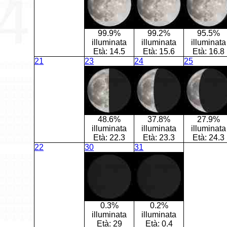
99.9%
99.2%
95.5%
illuminata
illuminata
illuminata
Età:
14.5
Età:
15.6
Età:
16.8
21
23
24
25
48.6%
37.8%
27.9%
illuminata
illuminata
illuminata
Età:
22.3
Età:
23.3
Età:
24.3
22
30
31
0.3%
0.2%
illuminata
illuminata
Età:
29
Età:
0.4