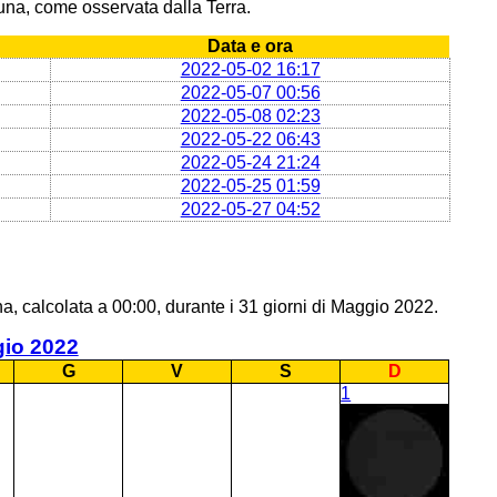
 Luna, come osservata dalla Terra.
Data e ora
2022-05-02 16:17
2022-05-07 00:56
2022-05-08 02:23
2022-05-22 06:43
2022-05-24 21:24
2022-05-25 01:59
2022-05-27 04:52
a, calcolata a 00:00, durante i 31 giorni di Maggio 2022.
io 2022
G
V
S
D
1