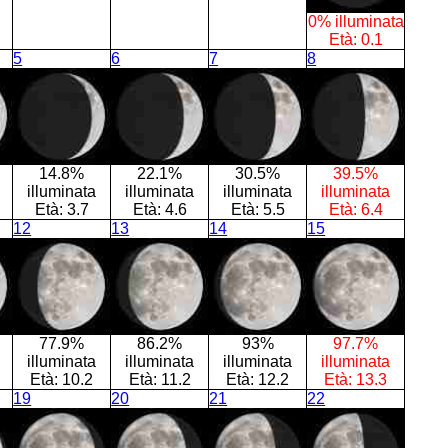
0% illuminata
Età:
0.1
5
6
7
8
14.8%
22.1%
30.5%
39.5%
illuminata
illuminata
illuminata
illuminata
Età:
3.7
Età:
4.6
Età:
5.5
Età:
6.4
12
13
14
15
77.9%
86.2%
93%
97.7%
illuminata
illuminata
illuminata
illuminata
Età:
10.2
Età:
11.2
Età:
12.2
Età:
13.3
19
20
21
22