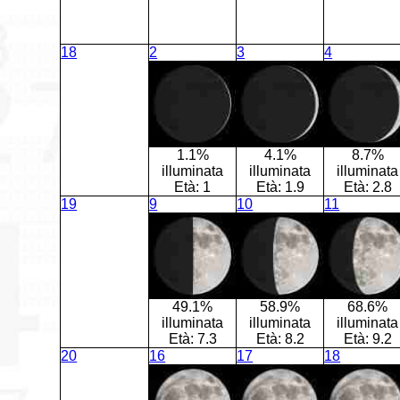
18
2
3
4
1.1%
4.1%
8.7%
illuminata
illuminata
illuminata
Età:
1
Età:
1.9
Età:
2.8
19
9
10
11
49.1%
58.9%
68.6%
illuminata
illuminata
illuminata
Età:
7.3
Età:
8.2
Età:
9.2
20
16
17
18