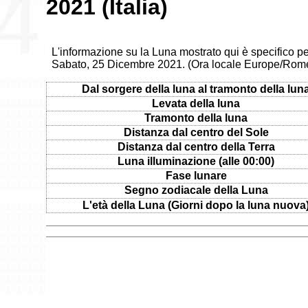
2021 (Italia)
L'informazione su la Luna mostrato qui è specifico per
Sabato, 25 Dicembre 2021. (Ora locale Europe/Rom
Dal sorgere della luna al tramonto della lun
Levata della luna
Tramonto della luna
Distanza dal centro del Sole
Distanza dal centro della Terra
Luna illuminazione (alle 00:00)
Fase lunare
Segno zodiacale della Luna
L'età della Luna (Giorni dopo la luna nuova