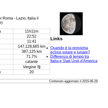
 Roma - Lazio, Italia il
e)
a
11h11m
22:52
Links
11:41
147,128,665 km
Quando è la prossima
387,125 km
eclissi solare e lunare?
71.7%
Differenza di tempo tra
Italia e Stati Uniti d'America
calante
Vergine ♍
)
20
Contenuto aggiornato il 2015-06-29