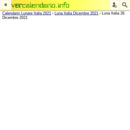
≡
Calendario Lunare Italia 2021
›
Luna Italia Dicembre 2021
›
Luna Italia 26
Dicembre 2021