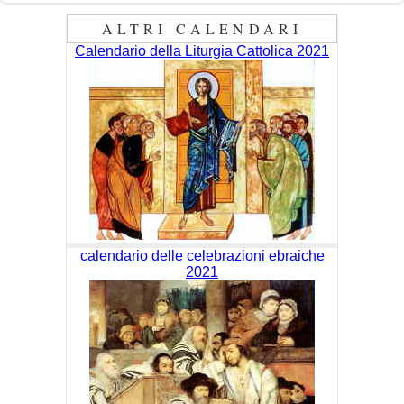
ALTRI CALENDARI
Calendario della Liturgia Cattolica 2021
calendario delle celebrazioni ebraiche
2021