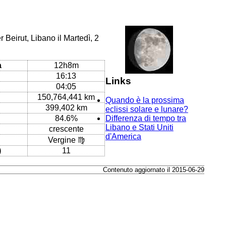
 Beirut, Libano il Martedì, 2
a
12h8m
16:13
Links
04:05
150,764,441 km
Quando è la prossima
399,402 km
eclissi solare e lunare?
84.6%
Differenza di tempo tra
Libano e Stati Uniti
crescente
d'America
Vergine ♍
)
11
Contenuto aggiornato il 2015-06-29