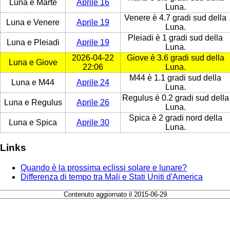
Luna e Marte
Aprile 16
Luna.
Venere è 4.7 gradi sud della
Luna e Venere
Aprile 19
Luna.
Pleiadi è 1 gradi sud della
Luna e Pleiadi
Aprile 19
Luna.
2026-04-22
Giove è 3.6 gradi sud della
Luna e Giove
22:06
Luna.
M44 è 1.1 gradi sud della
Luna e M44
Aprile 24
Luna.
Regulus è 0.2 gradi sud della
Luna e Regulus
Aprile 26
Luna.
Spica è 2 gradi nord della
Luna e Spica
Aprile 30
Luna.
Links
Quando è la prossima eclissi solare e lunare?
Differenza di tempo tra Mali e Stati Uniti d'America
Contenuto aggiornato il 2015-06-29