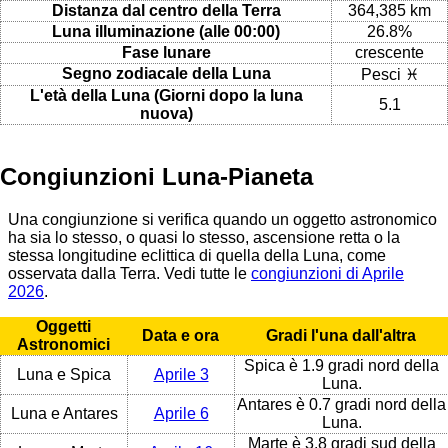
Distanza dal centro della Terra
364,385 km
Luna illuminazione (alle 00:00)
26.8%
Fase lunare
crescente
Segno zodiacale della Luna
Pesci ♓
L'età della Luna (Giorni dopo la luna
5.1
nuova)
Congiunzioni Luna-Pianeta
Una congiunzione si verifica quando un oggetto astronomico
ha sia lo stesso, o quasi lo stesso, ascensione retta o la
stessa longitudine eclittica di quella della Luna, come
osservata dalla Terra. Vedi tutte le
congiunzioni di Aprile
2026
.
Oggetti
Data e ora
Gradi l'una dall'altra
Astronomici
Spica è 1.9 gradi nord della
Luna e Spica
Aprile 3
Luna.
Antares è 0.7 gradi nord della
Luna e Antares
Aprile 6
Luna.
Marte è 3.8 gradi sud della