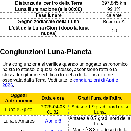
Distanza dal centro della Terra
397,845 km
Luna illuminazione (alle 00:00)
99.1%
Fase lunare
calante
Segno zodiacale della Luna
Bilancia ♎
L'età della Luna (Giorni dopo la luna
15.6
nuova)
Congiunzioni Luna-Pianeta
Una congiunzione si verifica quando un oggetto astronomico
ha sia lo stesso, o quasi lo stesso, ascensione retta o la
stessa longitudine eclittica di quella della Luna, come
osservata dalla Terra. Vedi tutte le
congiunzioni di Aprile
2026
.
Oggetti
Data e ora
Gradi l'una dall'altra
Astronomici
2026-04-03
Spica è 1.9 gradi nord della
Luna e Spica
01:32
Luna.
Antares è 0.7 gradi nord della
Luna e Antares
Aprile 6
Luna.
Marte è 3.8 gradi sud della