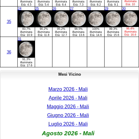
illuminata
illuminata
illuminata
illuminata
illuminata
illuminata
illuminata
Età:
10
Età:
4.5
Età:
5.4
Età:
6.4
Età:
7.3
Età:
8.2
Età:
9.1
24
25
26
27
28
29
30
35
96.4%
83.7%
90.2%
95.2%
98.5%
100%
99.3%
illuminata
illuminata
illuminata
illuminata
illuminata
illuminata
illuminata
Età:
16.6
Età:
10.9
Età:
11.8
Età:
12.7
Età:
13.6
Età:
14.6
Età:
15.6
31
36
91.3%
illuminata
Età:
17.6
Mesi Vicino
Marzo 2026 - Mali
Aprile 2026 - Mali
Maggio 2026 - Mali
Giugno 2026 - Mali
Luglio 2026 - Mali
Agosto 2026 - Mali