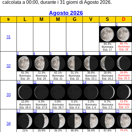
calcolata a 00:00, durante i 31 giorni di Agosto 2026.
Agosto 2026
s
L
M
M
G
V
S
D
1
2
31
88.7%
94.4%
illuminata
illuminata
Età:
18
Età:
17
3
4
5
6
7
8
9
32
18.8%
81.3%
72.3%
62.1%
51.1%
39.8%
28.8%
illuminata
illuminata
illuminata
illuminata
illuminata
illuminata
illuminata
Età:
25.3
Età:
19
Età:
20
Età:
21
Età:
22
Età:
23.1
Età:
24.2
10
11
12
13
14
15
16
33
13.1%
10.4%
4.3%
0.8%
0.1%
2.2%
6.7%
illuminata
illuminata
illuminata
illuminata
illuminata
illuminata
illuminata
Età:
3.5
Età:
26.4
Età:
27.6
Età:
28.7
Età:
0.3
Età:
1.4
Età:
2.5
17
18
19
20
21
22
23
34
76.1%
21%
29.9%
39.3%
48.9%
58.4%
67.6%