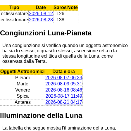
Tipo
Date
Saros
Note
eclissi solare
2026-08-12
126
eclissi lunare
2026-08-28
138
Congiunzioni Luna-Pianeta
Una congiunzione si verifica quando un oggetto astronomico
ha sia lo stesso, o quasi lo stesso, ascensione retta o la
stessa longitudine eclittica di quella della Luna, come
osservata dalla Terra.
Oggetti Astronomici
Data e ora
Pleiadi
2026-08-07 06:23
Marte
2026-08-09 05:31
Venere
2026-08-16 08:46
Spica
2026-08-17 11:49
Antares
2026-08-21 04:17
Illuminazione della Luna
La tabella che segue mostra l'illuminazione della Luna,